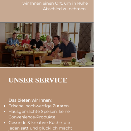
wir Ihnen einen Ort, um in Ruhe
Abschied zu nehmen.
UNSER SERVICE
Das bieten wir Ihnen:
Frische, hochwertige Zutaten
Hausgemachte Speisen, keine
Convenience-Produkte
Gesunde & kreative Küche, die
jeden satt und glücklich macht