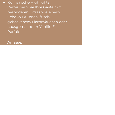
Kulinarische Highlights:
Verzaubern Sie Ihre Gäste mit
besonderen Extras wie einem
Schoko-Brunnen, frisch
gebackenem Flammkuchen oder
hausgemachtem Vanille-Eis-
Parfait.
Anlässe:
Taufe
Geburtstage
Einweihungsfeiern & Jubiläen
Firmenevents & Weihnachtsfeiern
Trauercafé
KONTAKTIEREN
SIE UNS
Ihre Ansprechpartnerin:
Brigitte Hoffmann