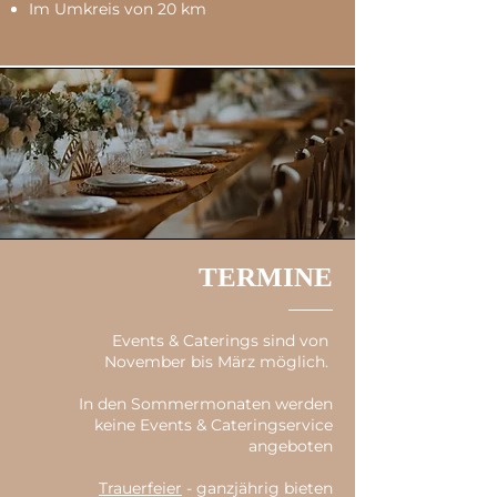
Im Umkreis von 20 km
TERMINE
Events & Caterings sind von
November bis März möglich.
In den Sommermonaten werden
keine Events & Cateringservice
angeboten
Trauerfeier
- ganzjährig bieten