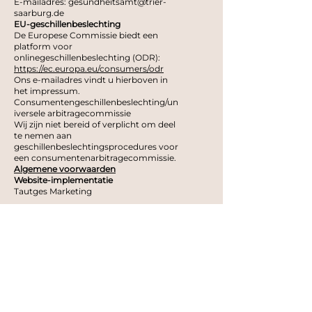
E-mailadres:
gesundheitsamt@trier-
saarburg.de
EU-geschillenbeslechting
De Europese Commissie biedt een
platform voor
onlinegeschillenbeslechting (ODR):
https://ec.europa.eu/consumers/odr
Ons e-mailadres vindt u hierboven in
het impressum.
Consumentengeschillenbeslechting/un
iversele arbitragecommissie
Wij zijn niet bereid of verplicht om deel
te nemen aan
geschillenbeslechtingsprocedures voor
een consumentenarbitragecommissie.
Algemene voorwaarden
Website-implementatie
Tautges Marketing
LANDELIJKE INN HOFFMANN
CONTACT
Marko Hoffmann