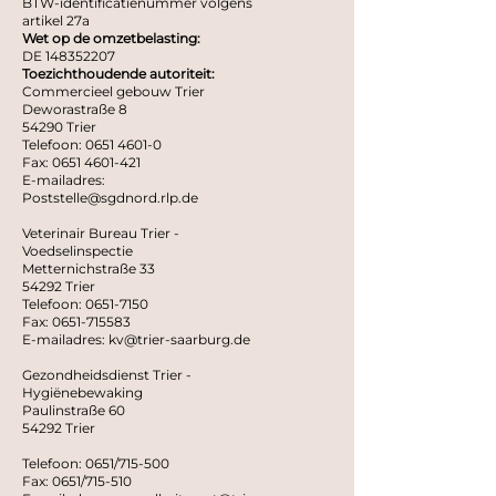
BTW-identificatienummer volgens
artikel 27a
Wet op de omzetbelasting:
DE
148352207
Toezichthoudende autoriteit:
Commercieel gebouw Trier
Deworastraße 8
54290 Trier
Telefoon:
0651 4601-0
Fax:
0651 4601-421
E-mailadres:
Poststelle@sgdnord.rlp.de
Veterinair Bureau Trier -
Voedselinspectie
Metternichstraße 33
54292 Trier
Telefoon:
0651-7150
Fax:
0651-715583
E-mailadres:
kv@trier-saarburg.de
Gezondheidsdienst Trier -
Hygiënebewaking
Paulinstraße 60
54292 Trier
Telefoon: 0651/715-500
Fax: 0651/715-510